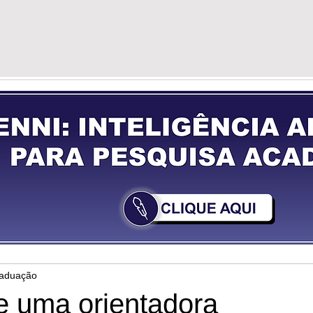
G
VÍDEOS
GUIA DE PREPARAÇÃO
YOU
raduação
e uma orientadora