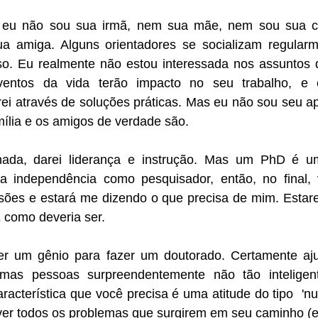
eu não sou sua irmã, nem sua mãe, nem sou sua con
 amiga. Alguns orientadores se socializam regularm
o. Eu realmente não estou interessada nos assuntos d
entos da vida terão impacto no seu trabalho, e e
ei através de soluções práticas. Mas eu não sou seu ap
mília e os amigos de verdade são.
rnada, darei liderança e instrução. Mas um PhD é u
a independência como pesquisador, então, no final, 
sões e estará me dizendo o que precisa de mim. Estarei
É como deveria ser.
er um gênio para fazer um doutorado. Certamente aju
umas pessoas surpreendentemente não tão inteligen
aracterística que você precisa é uma atitude do tipo  'nu
er todos os problemas que surgirem em seu caminho (e e