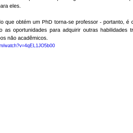
ara eles.
que obtém um PhD torna-se professor - portanto, é cr
 as oportunidades para adquirir outras habilidades tra
pos não acadêmicos.
com/watch?v=4qEL1JO5b00