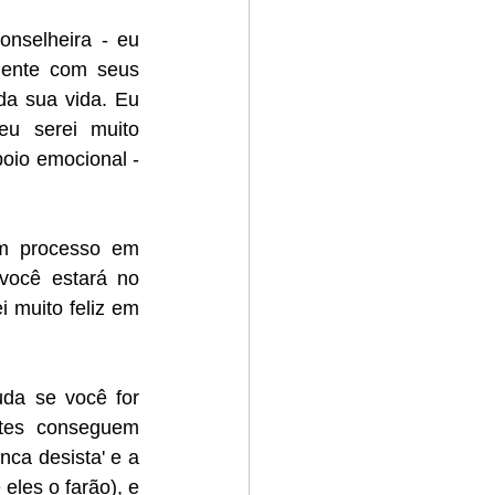
selheira - eu 
ente com seus 
a sua vida. Eu 
u serei muito 
oio emocional - 
m processo em 
você estará no 
 muito feliz em 
da se você for 
tes conseguem 
nca desista' e a 
les o farão), e 