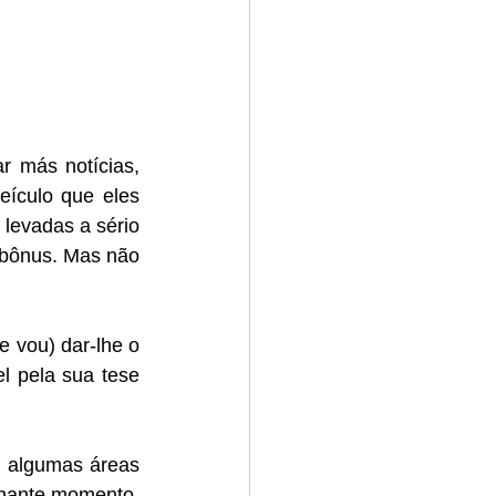
 más notícias, 
ículo que eles 
evadas a sério 
bônus. Mas não 
vou) dar-lhe o 
 pela sua tese 
 algumas áreas 
lhante momento, 