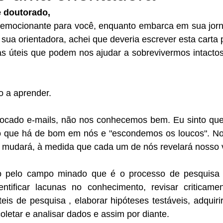
 doutorado,
emocionante para você, enquanto embarca em sua jorn
ua orientadora, achei que deveria escrever esta carta p
as úteis que podem nos ajudar a sobrevivermos intactos
o a aprender. 
cado e-mails, não nos conhecemos bem. Eu sinto que d
 que há de bom em nós e "escondemos os loucos". Nos
io mudará, à medida que cada um de nós revelará nosso 
o pelo campo minado que é o processo de pesquisa 
tificar lacunas no conhecimento, revisar criticamente
teis de pesquisa , elaborar hipóteses testáveis, adquiri
coletar e analisar dados e assim por diante.