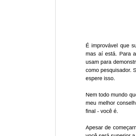
É improvável que s
mas aí está. Para a
usam para demonstra
como pesquisador. 
espere isso.
Nem todo mundo que 
meu melhor conselh
final - você é.
Apesar de começarmo
você será superior 