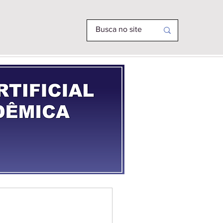
R PHD
MAIS