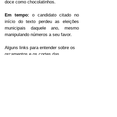
doce como chocolatinhos.
Em tempo:
 o candidato citado no 
início do texto perdeu as eleições 
municipais daquele ano, mesmo 
manipulando números a seu favor.
Alguns links para entender sobre os 
orçamentos e os cortes das 
instituições:
https://g1.globo.com/educacao/noticia
/salario-de-professores-das-
universidades-federais-e-despesa-
obrigatoria-mas-auxilio-estudantil-
nao-entenda-a-diferenca.ghtml
https://www.valor.com.br/brasil/62447