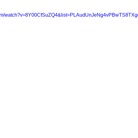
.com/watch?v=8Y00CfSuZQ4&list=PLAudUnJeNg4vPBwTS8TXg