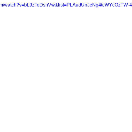
.com/watch?v=bL9zToDshVw&list=PLAudUnJeNg4tcWYcOzTW-4