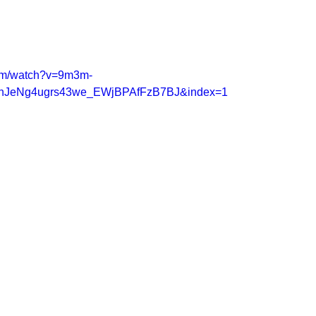
com/watch?v=9m3m-
nJeNg4ugrs43we_EWjBPAfFzB7BJ&index=1