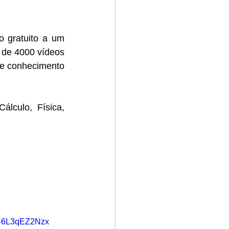
 gratuito a um 
 de 4000 vídeos 
de conhecimento 
culo, Física, 
E46L3qEZ2Nzx