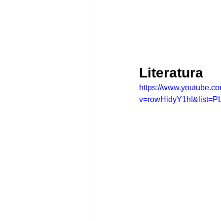
Literatura
https://www.youtube.c
v=rowHidyY1hI&list