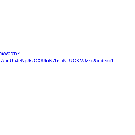
om/watch?
=PLAudUnJeNg4siCX84oN7bsuKLUOKMJzzq&index=1