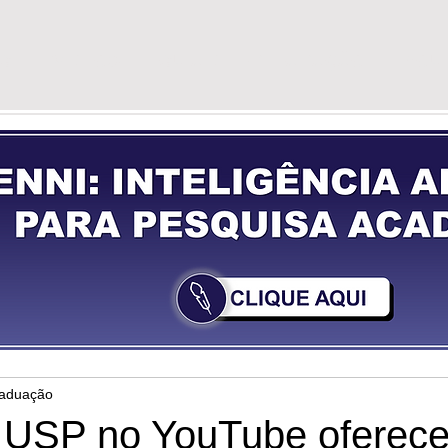
G
VÍDEOS
GUIA DE PREPARAÇÃO
YOU
raduação
 USP no YouTube oferec