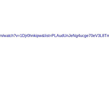
.com/watch?v=1Djr0hnkipw&list=PLAudUnJeNg4ucge70eV3L8