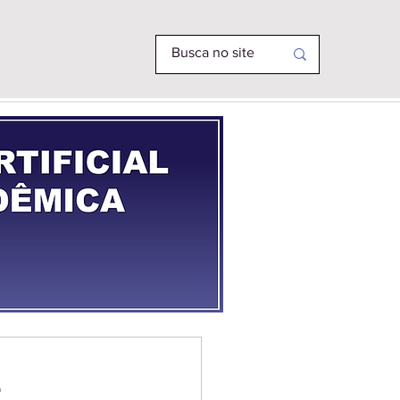
R PHD
MAIS
e