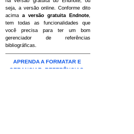
na versão gratuita do Endnote, ou 
seja, a versão online. Conforme dito 
acima 
a versão gratuita Endnote
, 
tem todas as funcionalidades que 
você precisa para ter um bom 
gerenciador de referências 
bibliográficas.
APRENDA A FORMATAR E 
GERANCIAR  REFERÊNCIAS  
BIBLIOGRÁFICAS 
AUTOMATICAMENTE COM A 
VERSÃO GRATUITA DO 
ENDNOTE EM AULAS 
PRATICAS E SUPORTE AOS 
ALUNOS