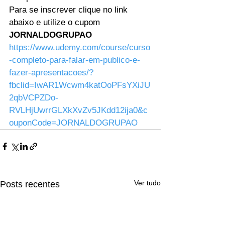
Para se inscrever clique no link 
abaixo e utilize o cupom 
JORNALDOGRUPAO 
https://www.udemy.com/course/curso
-completo-para-falar-em-publico-e-
fazer-apresentacoes/?
fbclid=IwAR1Wcwm4katOoPFsYXiJU
2qbVCPZDo-
RVLHjUwrrGLXkXvZv5JKdd12ija0&c
ouponCode=JORNALDOGRUPAO
Ver tudo
Posts recentes