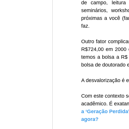
de campo, leitura e
seminários, worksh
próximas a você (fa
faz.     
Outro fator complic
R$724,00 em 2000 e 
temos a bolsa a R$ 
bolsa de doutorado 
A desvalorização é e
Com este contexto s
acadêmico. É exatam
a ‘Geração Perdida
agora?