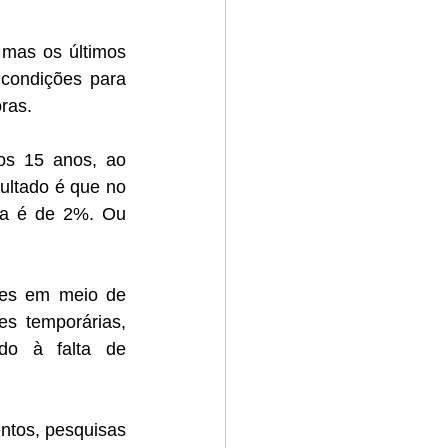
mas os últimos 
condições para 
ras.  
os 15 anos, ao 
ltado é que no 
a é de 2%. Ou 
res em meio de 
s temporárias, 
do à falta de 
tos, pesquisas 