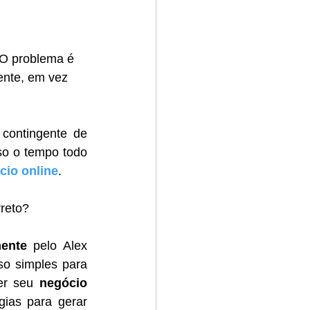
 O problema é 
nte, em vez 
ontingente de 
so o tempo todo 
cio online
.
rreto? 
mente
 pelo Alex 
o simples para 
er seu 
negócio 
ias para gerar 