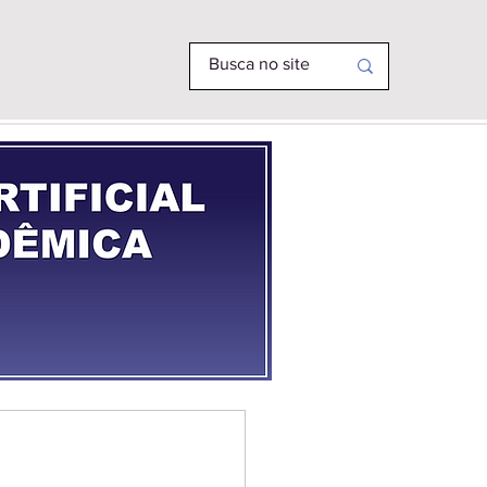
R PHD
MAIS