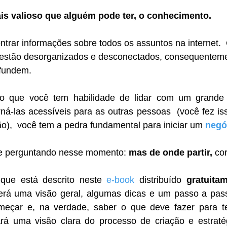
s valioso que alguém pode ter, o conhecimento.
ntrar informações sobre todos os assuntos na internet. 
 estão desorganizados e desconectados, consequenteme
nfundem.
o que você tem habilidade de lidar com um grande c
ná-las acessíveis para as outras pessoas  (você fez is
),  você tem a pedra fundamental para iniciar um 
negó
se perguntando nesse momento: 
mas de onde partir,
 co
que está descrito neste 
e-book
 distribuído 
gratuita
erá uma visão geral, algumas dicas e um passo a pass
eçar e, na verdade, saber o que deve fazer para t
rá uma visão clara do processo de criação e estratég