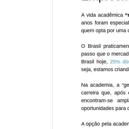
A vida acadêmica
 “
anos foram especial
quem opta por uma car
O Brasil praticame
passo que o mercado
Brasil hoje, 
25% dos
seja, estamos crian
Na academia, a “ger
carreira que, após 
encontram-se ampl
oportunidades para 
A opção pela academ