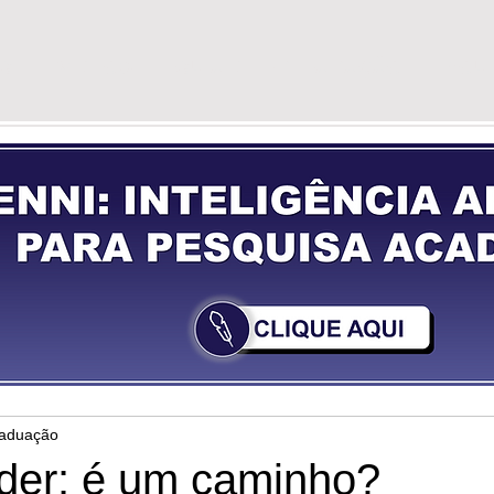
G
VÍDEOS
GUIA DE PREPARAÇÃO
YOU
raduação
er: é um caminho?