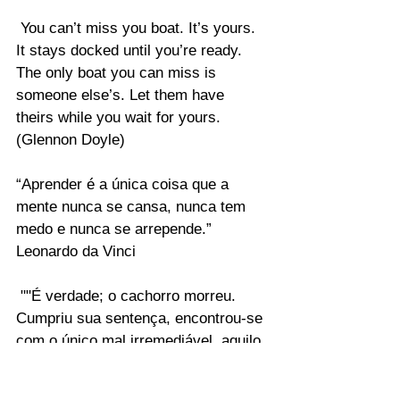
 You can’t miss you boat. It’s yours. 
It stays docked until you’re ready. 
The only boat you can miss is 
someone else’s. Let them have 
theirs while you wait for yours. 
(Glennon Doyle)
“Aprender é a única coisa que a 
mente nunca se cansa, nunca tem 
medo e nunca se arrepende.” 
Leonardo da Vinci
 ""É verdade; o cachorro morreu. 
Cumpriu sua sentença, encontrou-se 
com o único mal irremediável, aquilo 
que é a marca do nosso estranho 
destino sobre a terra, aquele fato 