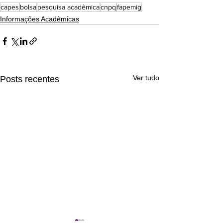
capes
bolsa
pesquisa acadêmica
cnpq
fapemig
Informações Acadêmicas
Ver tudo
Posts recentes