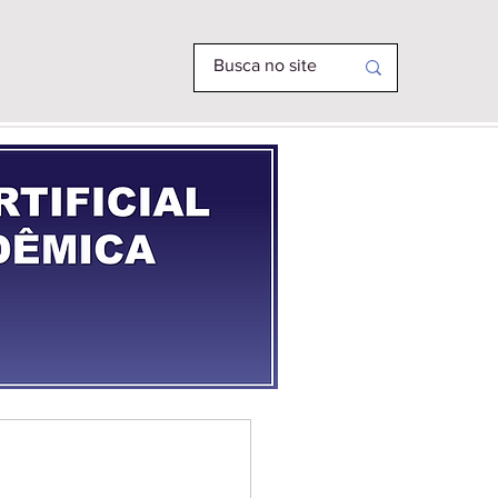
R PHD
MAIS