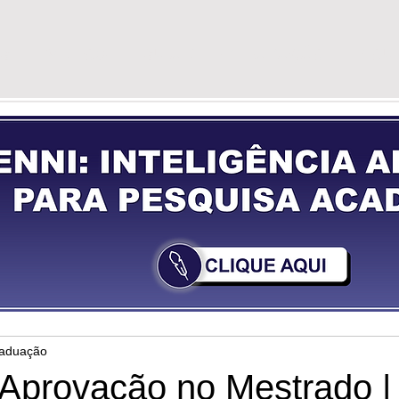
G
VÍDEOS
GUIA DE PREPARAÇÃO
YOU
raduação
Aprovação no Mestrado |