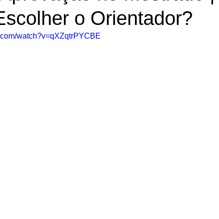
scolher o Orientador?
be.com/watch?v=qXZqtrPYCBE