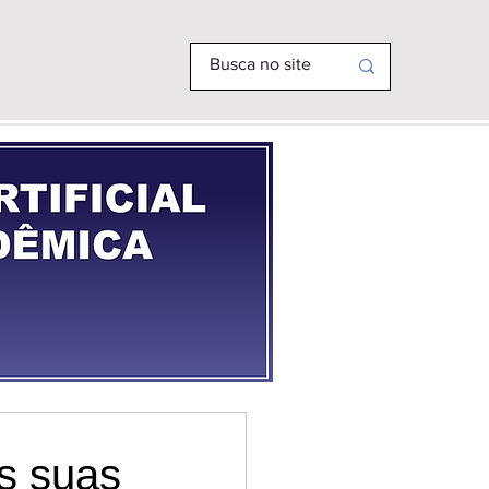
R PHD
MAIS
s suas