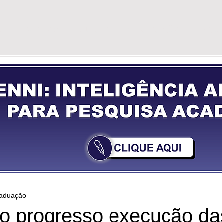
G
VÍDEOS
GUIA DE PREPARAÇÃO
YOU
raduação
 o progresso execução da