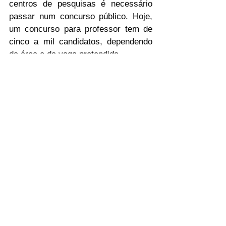
centros de pesquisas é necessário 
passar num concurso público. Hoje, 
um concurso para professor tem de 
cinco a mil candidatos, dependendo 
da área e da vaga pretendida.
O QUE FAZER ENTÃO?
Nas linhas acima, eu esbocei, mais 
ou menos, o percurso que todos os 
pós-graduandos percorrem desde que 
resolvem fazer um mestrado até 
conseguirem o tão sonhado emprego. 
Obviamente cada história tem suas 
particularidades, alguns enfrentam 
bem todas essas etapas, outros não.
Caso opte por seguir em frente, rumo 
à carreira acadêmica, espero que 