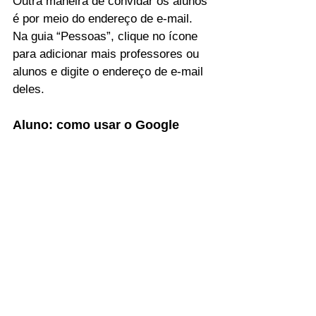
Outra maneira de convidar os alunos 
é por meio do endereço de e-mail. 
Na guia “Pessoas”, clique no ícone 
para adicionar mais professores ou 
alunos e digite o endereço de e-mail 
deles.
Aluno: como usar o Google 
Classroom?
O aluno que queira participar de uma 
sala de aula online do Google 
Classroom também deve ter uma 
conta Google (e-mail do Gmail). Para 
entrar na turma, é preciso ou receber 
o convite via e-mail ou usar o código 
da sala, informado pelo professor ou 
administrador.