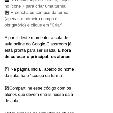
no ícone 
+
 para criar uma turma;
6️⃣ 
Preencha os campos da turma 
(apenas o primeiro campo é 
obrigatório) e clique em “Criar”.
A partir deste momento, a sala de 
aula online do Google Classroom já 
está pronta para ser usada. 
É hora 
de colocar o principal: os alunos
.
1️⃣ 
Na página inicial, abaixo do nome 
da sala, há o “código da turma”;
2️⃣
Compartilhe esse código com os 
alunos que devem entrar nessa sala 
de aula.