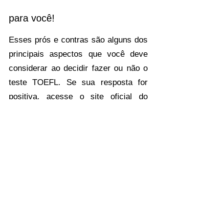
para você!
Esses prós e contras são alguns dos 
principais aspectos que você deve 
considerar ao decidir fazer ou não o 
teste TOEFL. Se sua resposta for 
positiva, acesse o site oficial do 
TOEFL, registre-se e comece a se 
preparar para o exame. Não 
desanime se achar que o TOEFL não 
é para você. Existem muitos outros 
testes de inglês por aí, como IELTS 
ou C1 Advanced. 
Como se preparar para o 