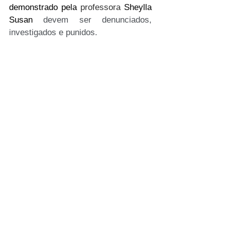
demonstrado pela 
professora 
Sheylla 
Susan
 devem ser denunciados, 
investigados e punidos.
Ajude o nosso site a se manter 
ativo, envie um PIX de qualquer 
valor para a chave:
tudosobreposgraduacao@gmail.co
m