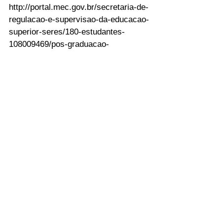
http://portal.mec.gov.br/secretaria-de-
regulacao-e-supervisao-da-educacao-
superior-seres/180-estudantes-
108009469/pos-graduacao-
500454045/9205-sp-104468651 
http://www.cursodeposgraduacao.co
m.br/noticias/o-que-define-um-curso-
de-pos-graduacao-de-qualidade
CLIQUE EM SAIBA MAIS
mestrado
doutorado
pós-graduação
capes