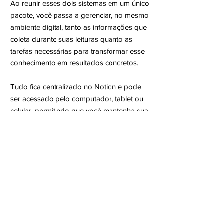
Ao reunir esses dois sistemas em um único
pacote, você passa a gerenciar, no mesmo
ambiente digital, tanto as informações que
coleta durante suas leituras quanto as
tarefas necessárias para transformar esse
conhecimento em resultados concretos.
Tudo fica centralizado no Notion e pode
ser acessado pelo computador, tablet ou
celular, permitindo que você mantenha sua
pesquisa organizada, reduza a sobrecarga
mental e tenha mais clareza sobre cada
etapa da sua jornada acadêmica.
Prod
utos digitais são entregues, via
e-mail, imediatamente após o
pagamento.
Política de Troca, Devolução e