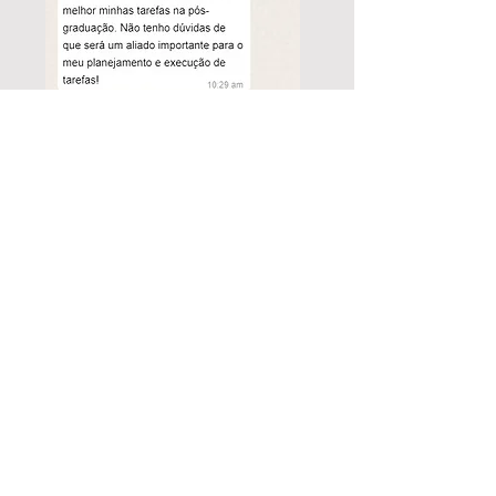
ACESSO IMEDIATO AOS
TEMPLATES
PROMOÇÃO
De
R
$
47
,0
0
Por R$
9
,
9
0