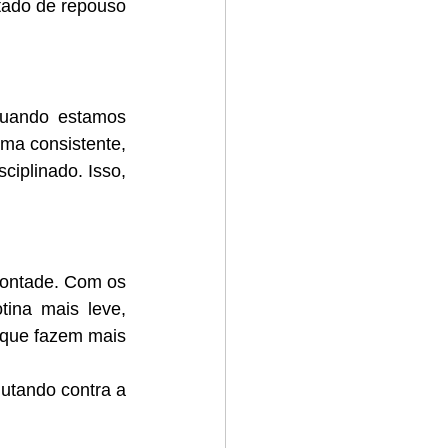
tado de repouso 
quando estamos 
ma consistente, 
plinado. Isso, 
vontade. Com os 
ina mais leve, 
 que fazem mais 
tando contra a 