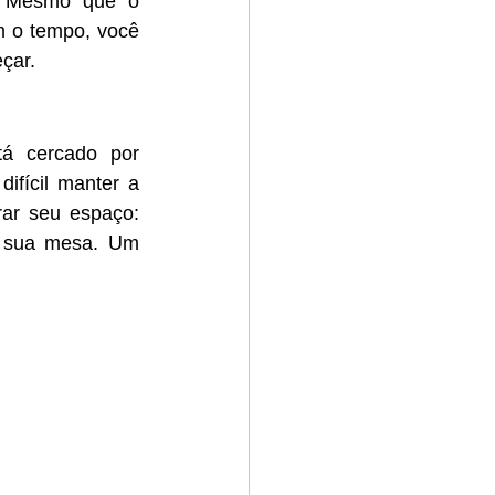
. Mesmo que o 
m o tempo, você 
çar.
á cercado por 
ifícil manter a 
ar seu espaço: 
e sua mesa. Um 