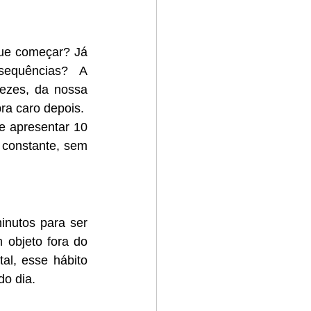
ue começar? Já 
equências? A 
ezes, da nossa 
ra caro depois.
e apresentar 10 
 constante, sem 
nutos para ser 
objeto fora do 
l, esse hábito 
o dia.