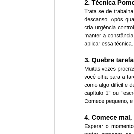
2. Técnica Pom
Trata-se de trabalh
descanso. Após quat
cria urgência contr
manter a constância 
aplicar essa técnica.
3. Quebre taref
Muitas vezes procra
você olha para a tar
como algo difícil e 
capítulo 1" ou "esc
Comece pequeno, e a
4. Comece mal,
Esperar o momento 