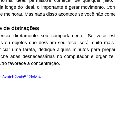
forma ideal, permita-se começar de qualquer jeito
teja longe do ideal, o importante é gerar movimento. Co
r e melhorar. Mas nada disso acontece se você não come
e de distrações
uencia diretamente seu comportamento. Se você est
hos ou objetos que desviam seu foco, será muito mais d
niciar uma tarefa, dedique alguns minutos para prepar
, feche abas desnecessárias no computador e organiz
utro favorece a concentração.
om/watch?v=fx5fI2IoMl4