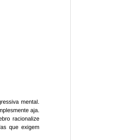
essiva mental. 
mplesmente aja. 
ro racionalize 
fas que exigem 