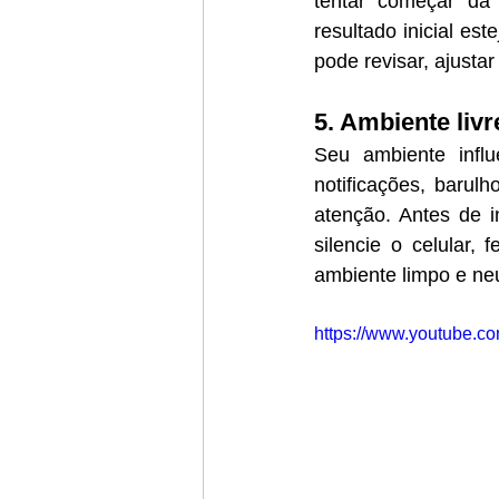
tentar começar da 
resultado inicial es
pode revisar, ajusta
5. Ambiente livr
Seu ambiente infl
notificações, barul
atenção. Antes de i
silencie o celular
ambiente limpo e ne
https://www.youtube.c