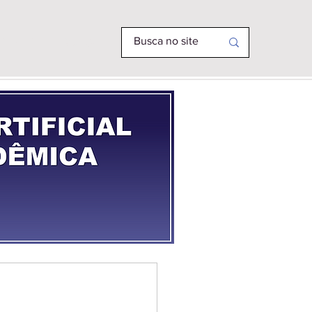
R PHD
MAIS