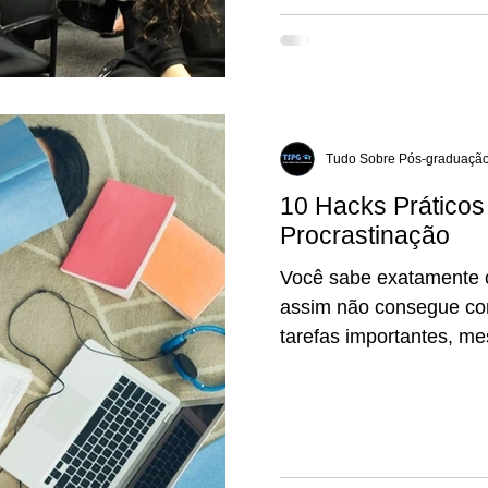
rede sólida de contatos
Tudo Sobre Pós-graduaçã
10 Hacks Práticos
Procrastinação
Você sabe exatamente 
assim não consegue co
tarefas importantes, 
consequências? A proc
inimigos da produtivida
autoestima. Ela nos dá 
curto prazo, mas cobra 