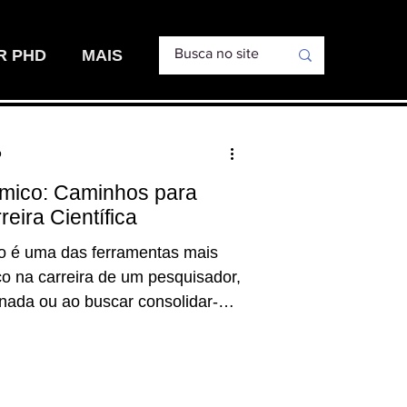
R PHD
MAIS
o
mico: Caminhos para
reira Científica
o é uma das ferramentas mais
o na carreira de um pesquisador,
ornada ou ao buscar consolidar-se
o. Em um ambiente altamente
ivo, onde as oportunidades de
equentemente por meio de
ofissionais, estabelecer uma