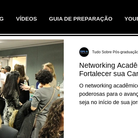
G
VÍDEOS
GUIA DE PREPARAÇÃO
YOU
Tudo Sobre Pós-graduaçã
Networking Acadê
Fortalecer sua Car
O networking acadêmic
poderosas para o avanç
seja no início de sua j
em sua área de atuaçã
competitivo e colaborat
crescimento surgem fr
conexões pessoais e pr