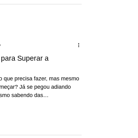
 é fundamental.
o
 para Superar a
o que precisa fazer, mas mesmo
meçar? Já se pegou adiando
mesmo sabendo das
rastinação é um dos maiores
de – e, muitas vezes, da nossa
a falsa sensação de conforto no
caro depois.