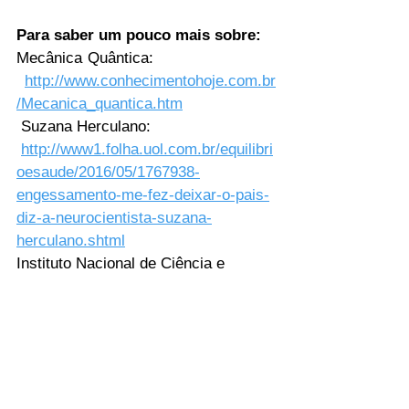
Para saber um pouco mais sobre:
Mecânica Quântica:                         
http://www.conhecimentohoje.com.br
/Mecanica_quantica.htm
 Suzana Herculano:                           
http://www1.folha.uol.com.br/equilibri
oesaude/2016/05/1767938-
engessamento-me-fez-deixar-o-pais-
diz-a-neurocientista-suzana-
herculano.shtml
Instituto Nacional de Ciência e 
Tecnologia em Nanotecnologia 
Farmacêutica: 
http://inct.cnpq.br/web/inct-
nanobiofar/home/
Assine a nossa lista de e-mails e 