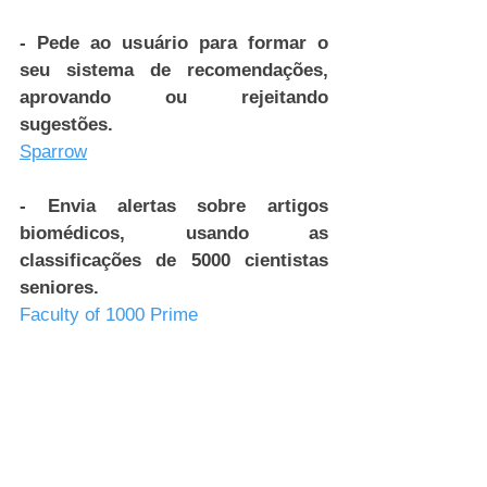
- Pede ao usuário para formar o 
seu sistema de recomendações, 
aprovando ou rejeitando 
sugestões.
Sparrow
- Envia alertas sobre artigos 
biomédicos, usando as 
classificações de 5000 cientistas 
seniores.
Faculty of 1000 Prime
 - Twitterbots automatizados 
podem rastrear palavras-chave 
(ver
twitter.com/phy_papers
 para 
obter instruções), ou os usuários 
podem seguir colegas.