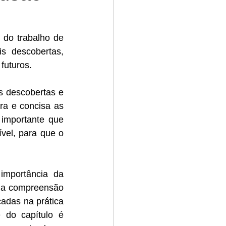
do trabalho de 
s descobertas, 
futuros.
s descobertas e 
ra e concisa as 
importante que 
el, para que o 
mportância da 
 a compreensão 
das na prática 
do capítulo é 