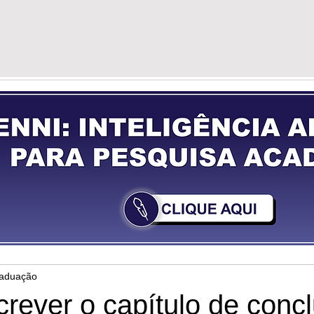
G
VÍDEOS
GUIA DE PREPARAÇÃO
YOU
raduação
rever o capítulo de conc