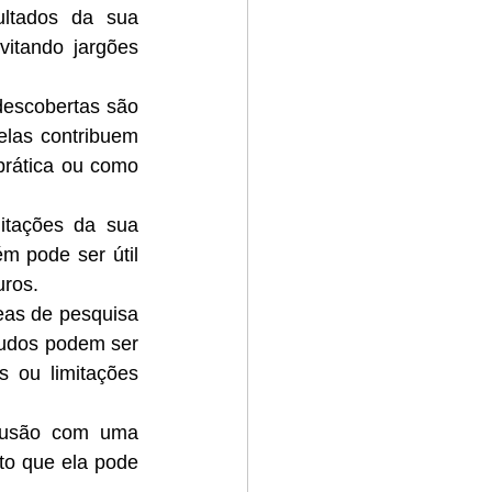
ltados da sua 
itando jargões 
descobertas são 
elas contribuem 
rática ou como 
itações da sua 
 pode ser útil 
uros.
eas de pesquisa 
udos podem ser 
ou limitações 
lusão com uma 
o que ela pode 