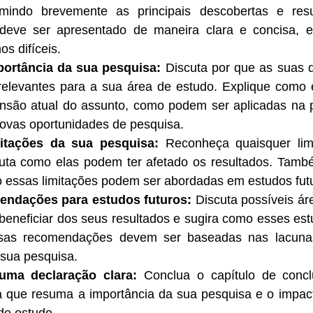
mindo brevemente as principais descobertas e resu
 deve ser apresentado de maneira clara e concisa, ev
os difíceis.
ortância da sua pesquisa:
 Discuta por que as suas 
e relevantes para a sua área de estudo. Explique como 
nsão atual do assunto, como podem ser aplicadas na p
ovas oportunidades de pesquisa.
mitações da sua pesquisa:
 Reconheça quaisquer lim
uta como elas podem ter afetado os resultados. Também
essas limitações podem ser abordadas em estudos fut
endações para estudos futuros:
 Discuta possíveis ár
eneficiar dos seus resultados e sugira como esses est
sas recomendações devem ser baseadas nas lacunas 
 sua pesquisa.
ma declaração clara:
 Conclua o capítulo de conc
a que resuma a importância da sua pesquisa e o impact