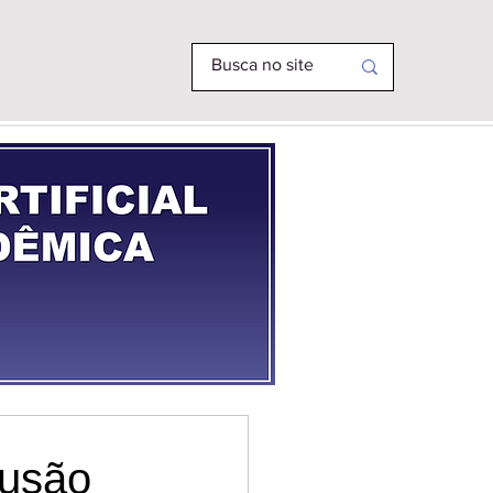
R PHD
MAIS
lusão