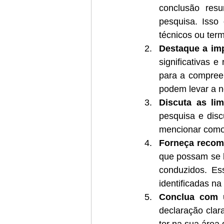
conclusão resu
pesquisa. Isso
técnicos ou term
Destaque a imp
significativas 
para a compree
podem levar a n
Discuta as li
pesquisa e disc
mencionar como 
Forneça recom
que possam se b
conduzidos. Es
identificadas na
Conclua com u
declaração clar