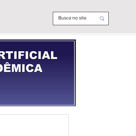
R PHD
MAIS