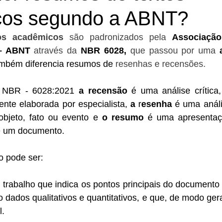
cos segundo a ABNT?
os acadêmicos
 são padronizados pela 
Associação 
– ABNT 
através da
 NBR 6028, 
que passou por uma 
mbém diferencia resumos de 
resenhas e recensões.
 NBR - 6028:2021
 a recensão 
é
uma
análise crítica,
nte elaborada por especialista, 
a
 r
esenha 
é uma
anál
bjeto, fato ou evento e 
o
resumo 
é uma apresentaç
e um documento.
o pode ser:
 
trabalho que indica os pontos principais do documento
dados qualitativos e quantitativos, e que, de modo gera
l.