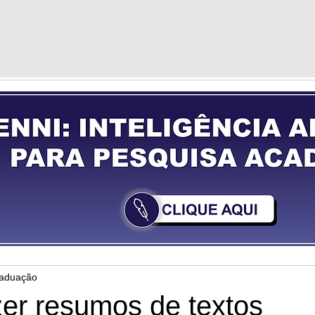
G
VÍDEOS
GUIA DE PREPARAÇÃO
YOU
raduação
er resumos de textos