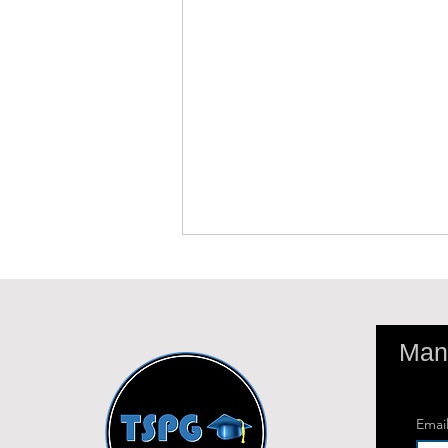
Mant
Emai
Qual a diferença entre TCC e