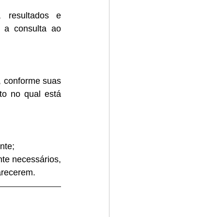
, resultados e 
 a consulta ao 
 conforme suas 
o no qual está 
nte;
te necessários, 
arecerem.