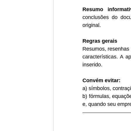
Resumo informati
conclusões do docu
original.
Regras gerais
Resumos, resenhas e
características. A 
inserido.
Convém evitar:
a) símbolos, contraç
b) fórmulas, equaçõ
e, quando seu empreg