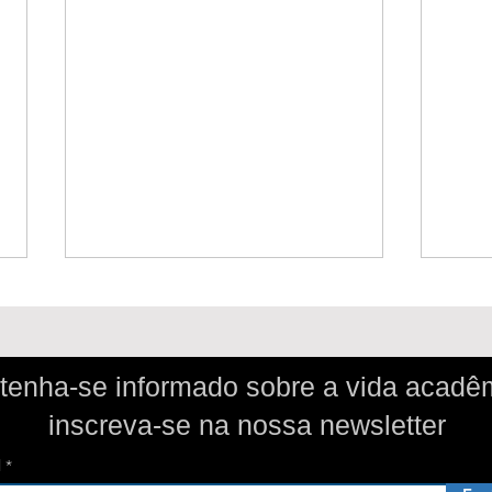
enha-se informado sobre a vida acadê
inscreva-se
na nossa newsletter
l
Como usar et al. segundo a
O qu