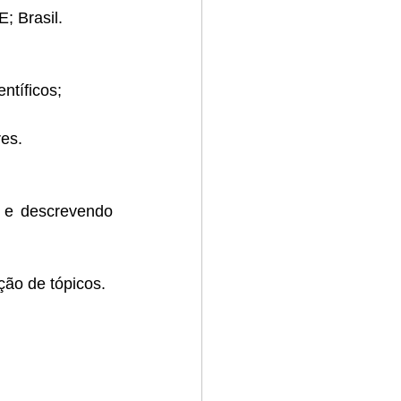
; Brasil.
ntíficos;
es.
 e descrevendo 
ão de tópicos.