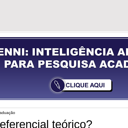
G
VÍDEOS
GUIA DE PREPARAÇÃO
YOU
raduação
eferencial teórico?