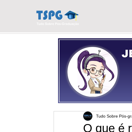
INÍCIO
BLO
Tudo Sobre Pós-g
O que é r