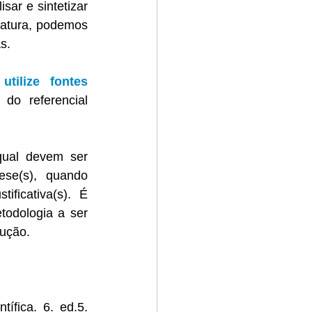
ar e sintetizar 
ratura, podemos 
s.
 
utilize fontes 
do referencial 
qual devem ser 
se(s), quando 
ficativa(s). É 
odologia a ser 
cução.
ica. 6. ed.5. 