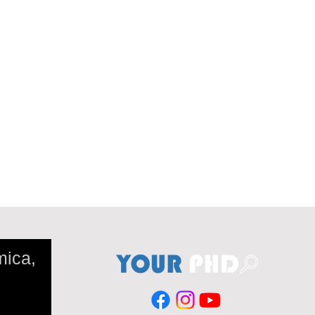
mica,