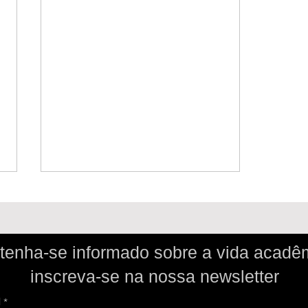
enha-se informado sobre a vida acadê
inscreva-se
na nossa newsletter
l
Quais são as normas da