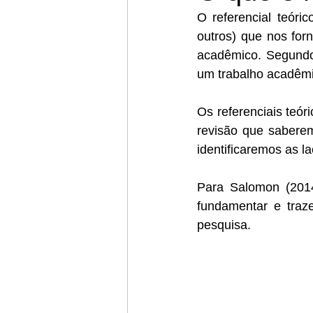
O referencial teóric
outros) que nos for
acadêmico. Segundo 
um trabalho acadêmi
Os referenciais teór
revisão que saberem
identificaremos as l
Para Salomon (2014)
fundamentar e traz
pesquisa.