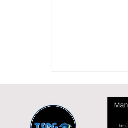
Mant
Emai
Tenho perfil para fazer