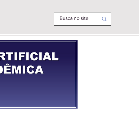
R PHD
MAIS