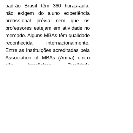
padrão Brasil têm 360 horas-aula, 
não exigem do aluno experiência 
profissional prévia nem que os 
professores estejam em atividade no 
mercado. Alguns MBAs têm qualidade 
reconhecida internacionalmente. 
Entre as instituições acreditadas pela 
Association of MBAs (Amba) cinco 
são brasileiras. Qualidade 
internacional também é conferida por 
rankings, como o do jornal Financial 
Times. (Veja no quadro ao pé desta 
página as instituições consideradas 
como de maior qualidade, segundo as 
associações e o jornal britânico.) O 
MEC não monitora os cursos lato 
sensu – e, portanto, não avalia os 
MBAs. Mas, indiretamente, é 